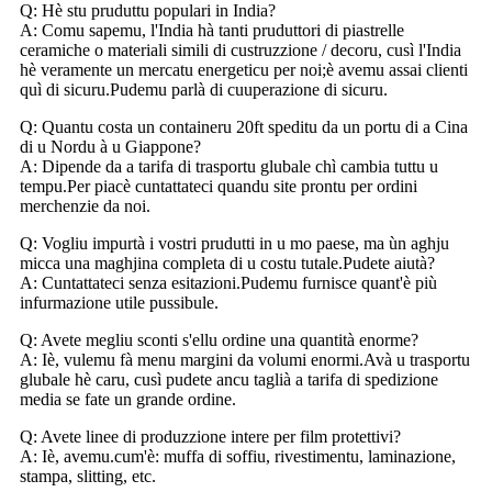
Q: Hè stu pruduttu populari in India?
A: Comu sapemu, l'India hà tanti pruduttori di piastrelle
ceramiche o materiali simili di custruzzione / decoru, cusì l'India
hè veramente un mercatu energeticu per noi;è avemu assai clienti
quì di sicuru.Pudemu parlà di cuuperazione di sicuru.
Q: Quantu costa un containeru 20ft speditu da un portu di a Cina
di u Nordu à u Giappone?
A: Dipende da a tarifa di trasportu glubale chì cambia tuttu u
tempu.Per piacè cuntattateci quandu site prontu per ordini
merchenzie da noi.
Q: Vogliu impurtà i vostri prudutti in u mo paese, ma ùn aghju
micca una maghjina completa di u costu tutale.Pudete aiutà?
A: Cuntattateci senza esitazioni.Pudemu furnisce quant'è più
infurmazione utile pussibule.
Q: Avete megliu sconti s'ellu ordine una quantità enorme?
A: Iè, vulemu fà menu margini da volumi enormi.Avà u trasportu
glubale hè caru, cusì pudete ancu taglià a tarifa di spedizione
media se fate un grande ordine.
Q: Avete linee di produzzione intere per film protettivi?
A: Iè, avemu.cum'è: muffa di soffiu, rivestimentu, laminazione,
stampa, slitting, etc.