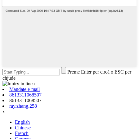
Preme Enter per circà o ESC per
chjude
Mandate e-mail
8613311068507
8613311068507
ray.zhang.258
x
English
Chinese
French
German