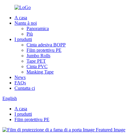
A casa
Nantu à noi
Panoramica
Più
I prudutti
Cinta adesiva BOPP
Film protettivu PE
Jumbo Rolls
Tape PET
Cinta PVC
Masking Tape
News
FAQs
Cuntatta ci
English
A casa
I prudutti
Film protettivu PE