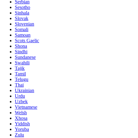
Serbian
Sesotho
Sinhala
Slovak
Slovenian
Somali
Samoan
Scots Gaelic
Shona
Sindhi
Sundanese
Swahili
Tajik
Tamil
Telugu
Thai
Ukrainian
Urdu
Uzbek
Vietnamese
Welsh
Xhosa
Yiddish
Yoruba
Zulu