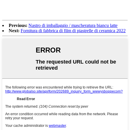
Previous:
Nastro di imballaggio / mascheratura biancu latte
Next:
Fornitura di fabbrica di film di piastrelle di ceramica 2022