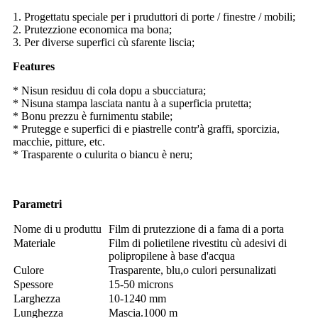
1. Progettatu speciale per i pruduttori di porte / finestre / mobili;
2. Prutezzione economica ma bona;
3. Per diverse superfici cù sfarente liscia;
Features
* Nisun residuu di cola dopu a sbucciatura;
* Nisuna stampa lasciata nantu à a superficia prutetta;
* Bonu prezzu è furnimentu stabile;
* Prutegge e superfici di e piastrelle contr'à graffi, sporcizia,
macchie, pitture, etc.
* Trasparente o culurita o biancu è neru;
Parametri
Nome di u produttu
Film di prutezzione di a fama di a porta
Materiale
Film di polietilene rivestitu cù adesivi di
polipropilene à base d'acqua
Culore
Trasparente, blu
,
o culori persunalizati
Spessore
15-50 microns
Larghezza
10-1240 mm
Lunghezza
M
ascia.1000 m