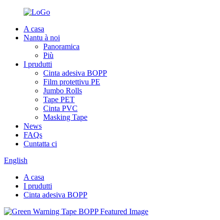
A casa
Nantu à noi
Panoramica
Più
I prudutti
Cinta adesiva BOPP
Film protettivu PE
Jumbo Rolls
Tape PET
Cinta PVC
Masking Tape
News
FAQs
Cuntatta ci
English
A casa
I prudutti
Cinta adesiva BOPP