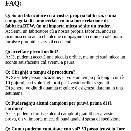
FAQ:
Q: Sò un fabricatore cù a vostra propria fabbrica, o una
cumpagnia di cummerciale cù una forte relazione di
fabbrica.BTW, ùn mi importa micca sè site un trader.
A: Semu un fabricatore cù a nostra propria fabbrica, ancu se
ricunnoscemu ancu chì alcune cumpagnie di cummerciale ponu
furnisce prudutti è servizii eccellenti.
Q: accettate picculi ordini?
A: Iè, pudemu accettà una piccula ordine, ma ùn ci sarà micca un
scontu satisfacente chì avemu a paura.
Q: Chì ghjè u tempu di prucedura?
A: Se vulete persunalizazione, ci vole un tempu più longu cum'è
10 ghjorni, è ci vole 7 ghjorni per i vostri ordini seguenti.
Di genere, vogliu dì quantità regulare è esigenza, daremu in una
settimana.
Q: Puderaghju alcuni campioni per pruvà prima di fà
l'ordine?
A: Iè, pudemu furnisce alcuni campioni gratuiti per a vostra
prova, ùn vi importa micca di pagà qualchì spesa di spedizione.
Q: Cumu pudemu cuntattate cun voi? Vi possu truvà in l'ore