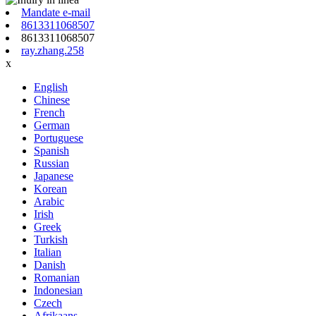
Mandate e-mail
8613311068507
8613311068507
ray.zhang.258
x
English
Chinese
French
German
Portuguese
Spanish
Russian
Japanese
Korean
Arabic
Irish
Greek
Turkish
Italian
Danish
Romanian
Indonesian
Czech
Afrikaans