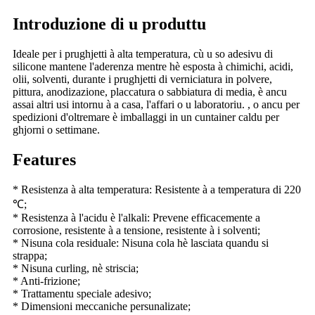
Introduzione di u produttu
Ideale per i prughjetti à alta temperatura, cù u so adesivu di
silicone mantene l'aderenza mentre hè esposta à chimichi, acidi,
olii, solventi, durante i prughjetti di verniciatura in polvere,
pittura, anodizazione, placcatura o sabbiatura di media, è ancu
assai altri usi intornu à a casa, l'affari o u laboratoriu. , o ancu per
spedizioni d'oltremare è imballaggi in un cuntainer caldu per
ghjorni o settimane.
Features
* Resistenza à alta temperatura: Resistente à a temperatura di 220
℃;
* Resistenza à l'acidu è l'alkali: Prevene efficacemente a
corrosione, resistente à a tensione, resistente à i solventi;
* Nisuna cola residuale: Nisuna cola hè lasciata quandu si
strappa;
* Nisuna curling, nè striscia;
* Anti-frizione;
* Trattamentu speciale adesivo;
* Dimensioni meccaniche persunalizate;