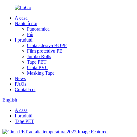
A casa
Nantu à noi
Panoramica
Più
I prudutti
Cinta adesiva BOPP
Film protettivu PE
Jumbo Rolls
Tape PET
Cinta PVC
Masking Tape
News
FAQs
Cuntatta ci
English
A casa
I prudutti
Tape PET