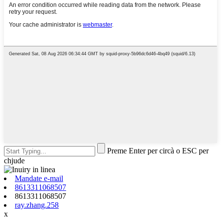
Preme Enter per circà o ESC per
chjude
Mandate e-mail
8613311068507
8613311068507
ray.zhang.258
x